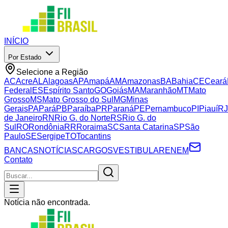
INÍCIO
Por Estado
Selecione a Região
AC
Acre
AL
Alagoas
AP
Amapá
AM
Amazonas
BA
Bahia
CE
Ceará
Federal
ES
Espírito Santo
GO
Goiás
MA
Maranhão
MT
Mato
Grosso
MS
Mato Grosso do Sul
MG
Minas
Gerais
PA
Pará
PB
Paraíba
PR
Paraná
PE
Pernambuco
PI
Piauí
RJ
de Janeiro
RN
Rio G. do Norte
RS
Rio G. do
Sul
RO
Rondônia
RR
Roraima
SC
Santa Catarina
SP
São
Paulo
SE
Sergipe
TO
Tocantins
BANCAS
NOTÍCIAS
CARGOS
VESTIBULAR
ENEM
Contato
Notícia não encontrada.